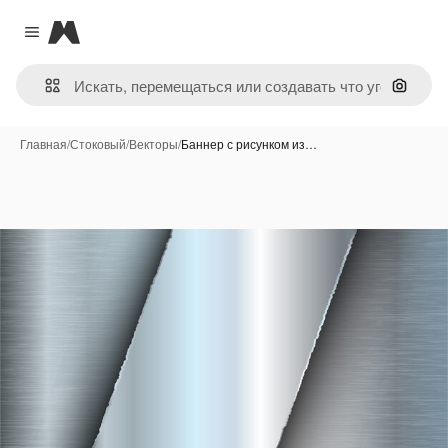
Magnific
Close menu
Поиск 
Главная
/
Стоковый
/
Векторы
/
Баннер с рисунком из…