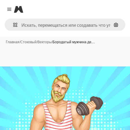
Magnific
Close menu
Поиск 
Главная
/
Стоковый
/
Векторы
/
Бородатый мужчина де…