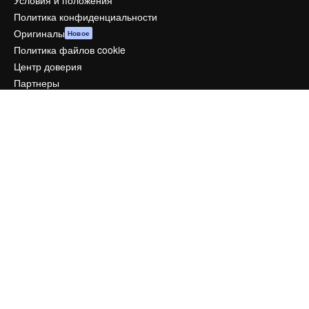
Условия и положения
Политика конфиденциальности
Оригиналы
Новое
Политика файлов cookie
Центр доверия
Партнеры
Предприятие
Компания
Цены
О нас
Reviews
Вакансии
Поиск тенденций
Блог
События
Slidesgo
Продайте свой контент
Помещение для прессы