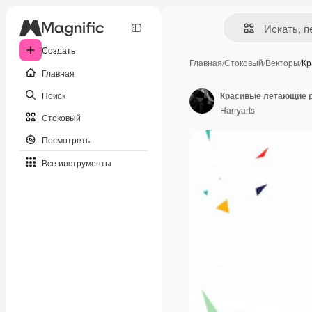
Создать
Главная
/
Стоковый
/
Векторы
/
Кр
Главная
Поиск
Harryarts
Стоковый
Посмотреть
Все инструменты