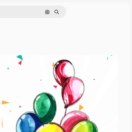
Поиск по изображению
Поиск