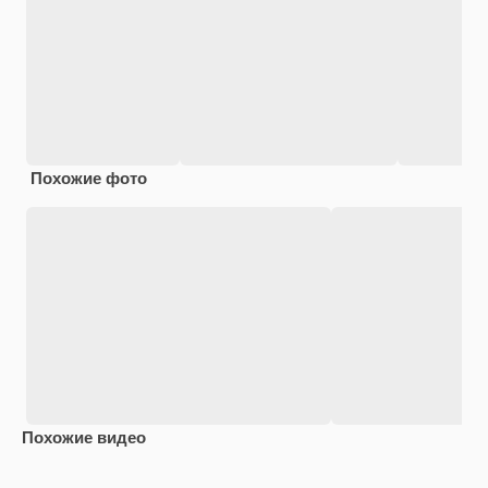
Похожие фото
Похожие видео
Premium
Premium
Сгенерировано с помощью ИИ
Premium
Premium
Сгенериров