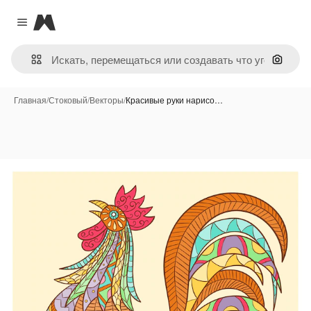
Magnific
Close menu
Поиск 
Главная
/
Стоковый
/
Векторы
/
Красивые руки нарисо…