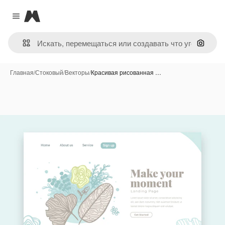
Magnific
Close menu
Поиск 
Главная
/
Стоковый
/
Векторы
/
Красивая рисованная …