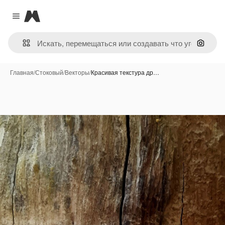
Magnific
Close menu
Поиск 
Главная
/
Стоковый
/
Векторы
/
Красивая текстура др…