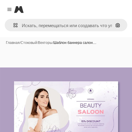
Magnific
Close menu
Поиск 
Главная
/
Стоковый
/
Векторы
/
Шаблон баннера салон…