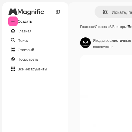
Создать
Главная
/
Стоковый
/
Векторы
/
Яг
Главная
Поиск
macrovector
Стоковый
Посмотреть
Все инструменты