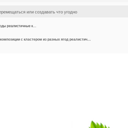
оды реалистичные к…
Ягоды реалистичные композиции с кластером из разных ягод реалистичные изображения с тенями на пустом фоне