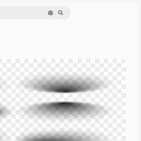
Поиск по изображению
Поиск