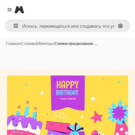
Magnific
Close menu
Поиск 
Главная
/
Стоковый
/
Векторы
/
Снимок празднования …