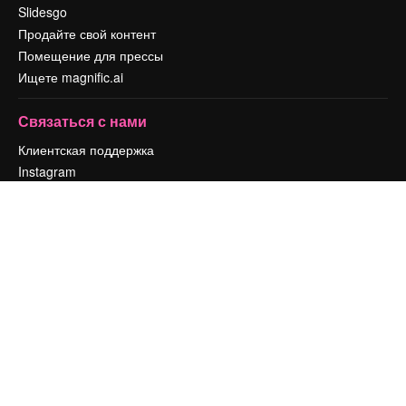
Slidesgo
Продайте свой контент
Помещение для прессы
Ищете magnific.ai
Связаться с нами
Клиентская поддержка
Instagram
YouTube
LinkedIn
TikTok
Discord
X
Reddit
Copyright © 2010-
2026
Freepik Company S.L.U.
Все права защищены
.