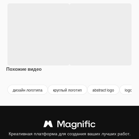
Похожие видео
Premium
Premium
дизайн логотипа
круглый логотип
abstract logo
logo
Креативная платформа для создания ваших лучших работ.