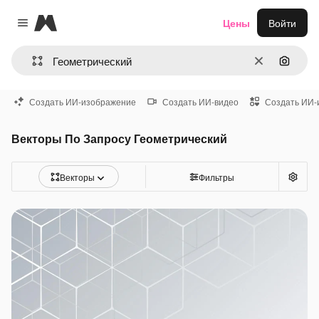
Magnific
Цены
Войти
Close menu
Очистить
Поиск 
Создать ИИ-изображение
Создать ИИ-видео
Создать ИИ-
Векторы По Запросу Геометрический
Векторы
Фильтры