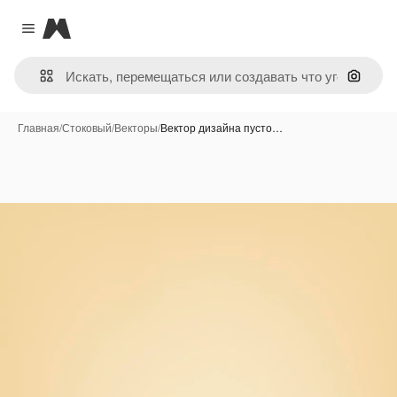
Magnific
Close menu
Поиск 
Главная
/
Стоковый
/
Векторы
/
Вектор дизайна пусто…