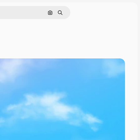
Поиск по изображению
Поиск