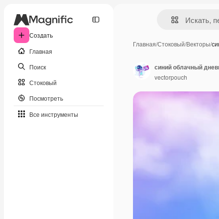
Создать
Главная
/
Стоковый
/
Векторы
/
си
Главная
Поиск
синий облачный днев
vectorpouch
Стоковый
Посмотреть
Все инструменты