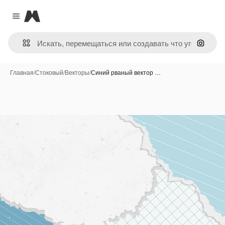
Magnific
Close menu
Поиск 
Главная
/
Стоковый
/
Векторы
/
Синий рваный вектор …