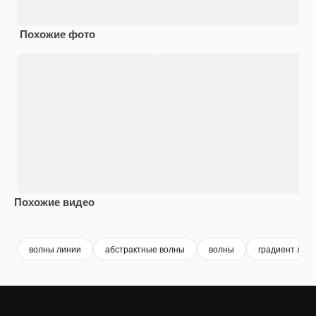
Похожие фото
Похожие видео
Premium
Premium
Сгенерировано с помощью ИИ
Premium
Premium
Сгенериров
волны линии
абстрактные волны
волны
градиент лин