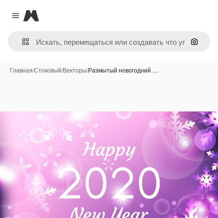
Magnific
Close menu
Поиск 
Главная
/
Стоковый
/
Векторы
/
Размытый новогодний …