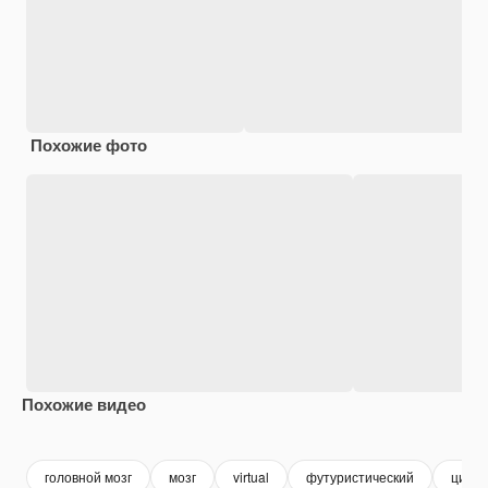
Похожие фото
Похожие видео
Premium
Premium
Premium
Premium
головной мозг
мозг
virtual
футуристический
цифр