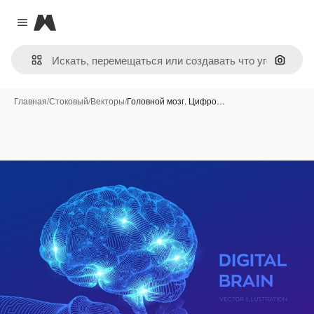
Magnific
Close menu
Поиск 
Главная
/
Стоковый
/
Векторы
/
Головной мозг. Цифро…