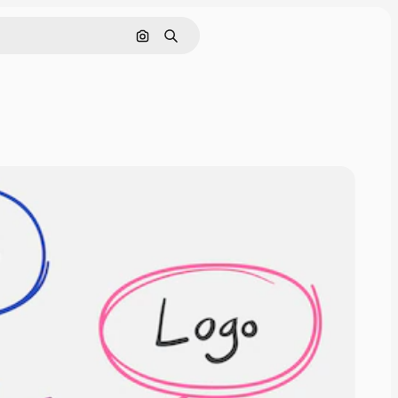
Поиск по изображению
Поиск