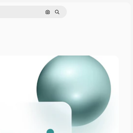
Поиск по изображению
Поиск