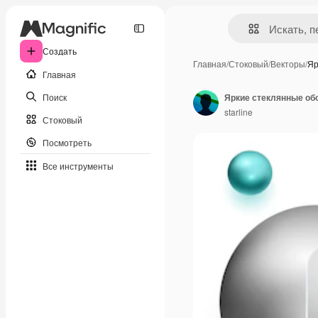
Создать
Главная
/
Стоковый
/
Векторы
/
Яр
Главная
Поиск
Яркие стеклянные об
starline
Стоковый
Посмотреть
Все инструменты