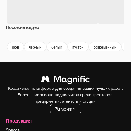
Похожие видео
Premium
Premium
Premium
Premium
фон
черный
белый
пустой
современный
ок
Креативная платформа для создания ваших лучших работ.
Более 1 миллиона подписчиков среди креаторов,
предприятий, агентств и студий.
Pусский
Продукция
Spaces