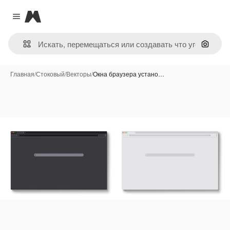
Magnific
Close menu
Поиск 
Главная
/
Стоковый
/
Векторы
/
Окна браузера устано…