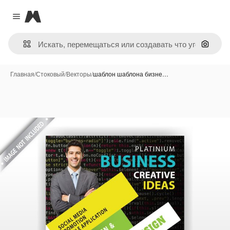
Magnific
Close menu
Поиск 
Главная
/
Стоковый
/
Векторы
/
шаблон шаблона бизне…