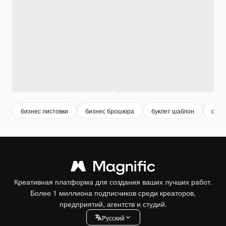
бизнес листовки
бизнес брошюра
буклет шаблон
обло
Креативная платформа для создания ваших лучших работ.
Более 1 миллиона подписчиков среди креаторов,
предприятий, агентств и студий.
Pусский