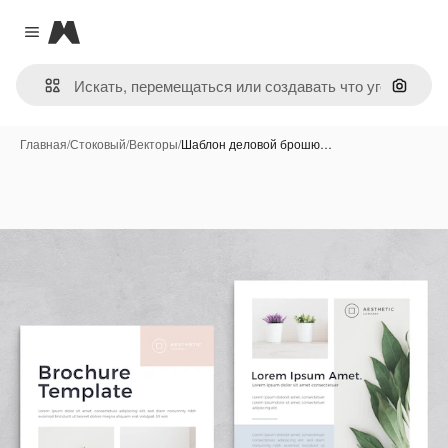
Magnific
Close menu
Поиск 
Главная
/
Стоковый
/
Векторы
/
Шаблон деловой брошю…