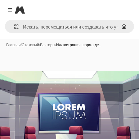
Magnific
Close menu
Поиск 
Главная
/
Стоковый
/
Векторы
/
Иллюстрация шаржа де…