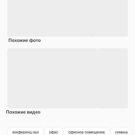
Похожие фото
Похожие видео
Premium
Premium
Premium
Premium
конференц-зал
офис
офисное помещение
семинар