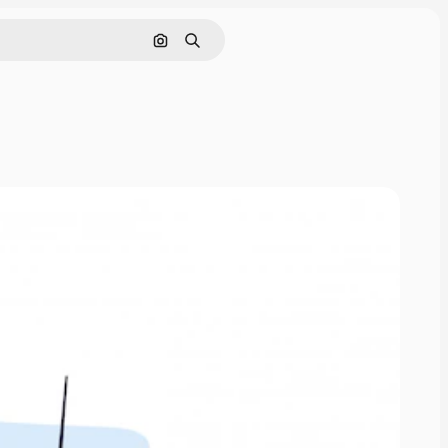
Поиск по изображению
Поиск