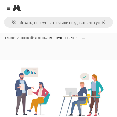
Magnific
Close menu
Поиск 
Главная
/
Стоковый
/
Векторы
/
Бизнесмены работая т…