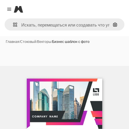
Magnific
Close menu
Поиск 
Главная
/
Стоковый
/
Векторы
/
Бизнес шаблон с фото