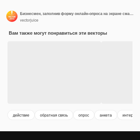
Бизнесмен, заполнив форму онлайн-опроса на экране смартфона. Онлайн-опрос, интернет-анкета, иллюстрация концепции инструмента маркетинговых исследований
vectorjuice
Вам также могут понравиться эти векторы
действие
обратная связь
опрос
анкета
интернет