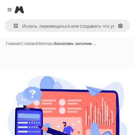
Magnific
Close menu
Поиск 
Главная
/
Стоковый
/
Векторы
/
Бизнесмен, заполнив …