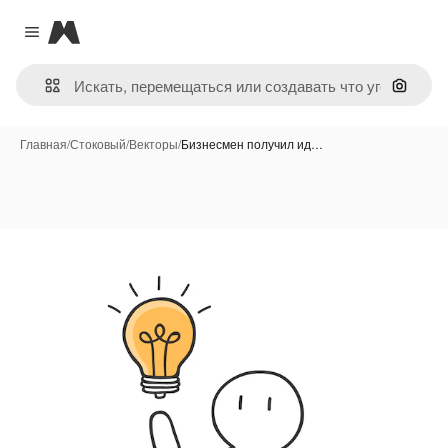
Magnific
Close menu
Поиск 
Главная
/
Стоковый
/
Векторы
/
Бизнесмен получил ид…