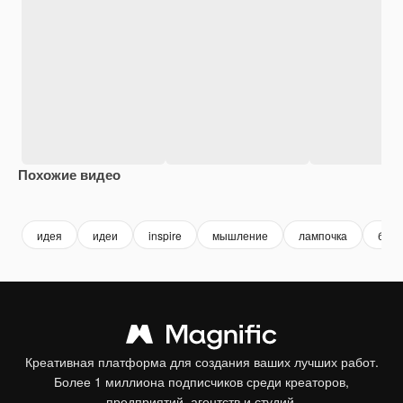
Похожие видео
Premium
Premium
Premium
Premium
идея
идеи
inspire
мышление
лампочка
бизн
Креативная платформа для создания ваших лучших работ.
Более 1 миллиона подписчиков среди креаторов,
предприятий, агентств и студий.