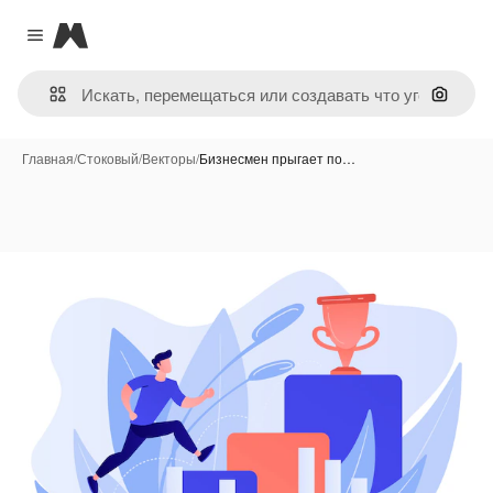
Magnific
Close menu
Поиск 
Главная
/
Стоковый
/
Векторы
/
Бизнесмен прыгает по…