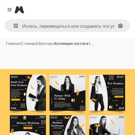
Magnific
Close menu
Поиск 
Главная
/
Стоковый
/
Векторы
/
Коллекция постов в i…