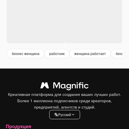
бизнес женщина
работник
женщина работает
бизнес 
Креативная платформа для создания ваших лучших работ.
Более 1 миллиона подписчиков среди креаторов,
предприятий, агентств и студий.
Pусский
Продукция