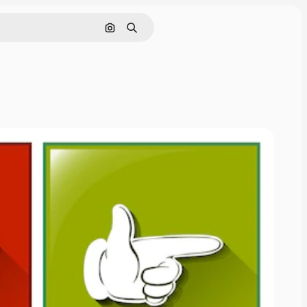
Поиск по изображению
Поиск