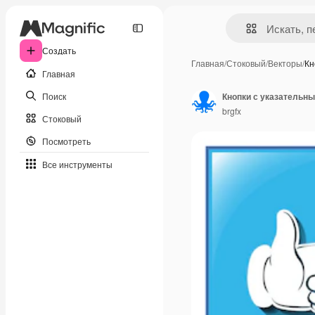
Создать
Главная
/
Стоковый
/
Векторы
/
Кн
Главная
Поиск
Кнопки с указательн
brgfx
Стоковый
Посмотреть
Все инструменты