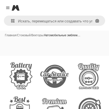
Magnific
Close menu
Поиск 
Главная
/
Стоковый
/
Векторы
/
Автомобильные эмблем…