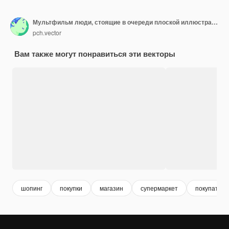
Мультфильм люди, стоящие в очереди плоской иллюстрации. Мужчины и женщины ждут в магазине одежды перед кассой и продавцом
pch.vector
Вам также могут понравиться эти векторы
шопинг
покупки
магазин
супермаркет
покупатель