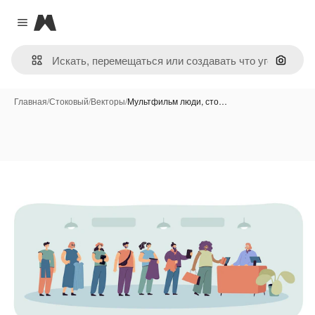
Magnific
Close menu
Поиск 
Главная
/
Стоковый
/
Векторы
/
Мультфильм люди, сто…