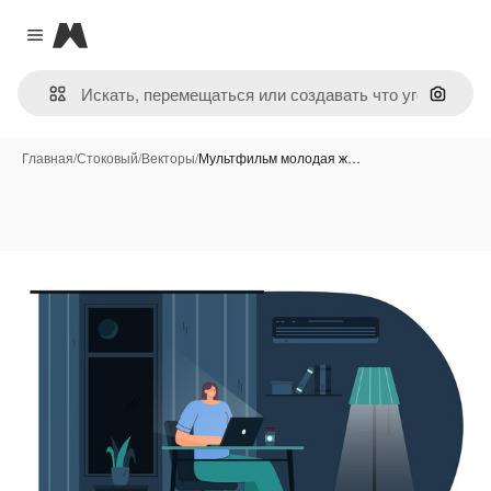
Magnific
Close menu
Поиск 
Главная
/
Стоковый
/
Векторы
/
Мультфильм молодая ж…