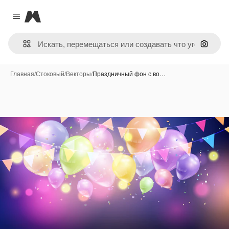
Magnific
Close menu
Поиск 
Главная
/
Стоковый
/
Векторы
/
Праздничный фон с во…