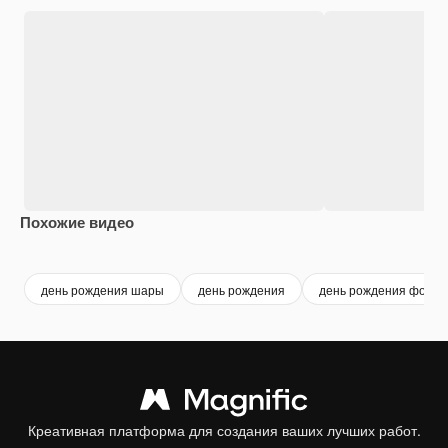
Похожие видео
Premium
Premium
Premium
Premium
Сгенериров
день рождения шары
день рождения
день рождения фон
Креативная платформа для создания ваших лучших работ.