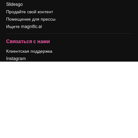
Slidesgo
Продайте свой контент
Помещение для прессы
Ищете magnific.ai
Связаться с нами
Клиентская поддержка
Instagram
YouTube
LinkedIn
TikTok
Discord
X
Reddit
Copyright © 2010-
2026
Freepik Company S.L.U.
Все права защищены
.