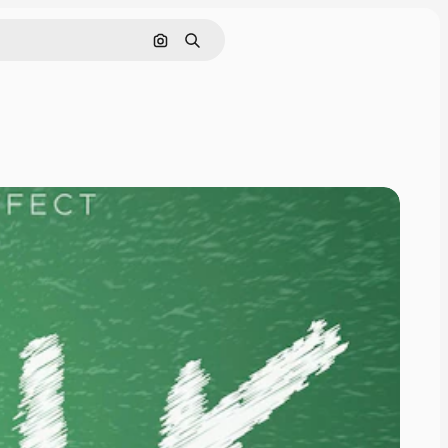
Поиск по изображению
Поиск