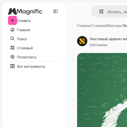
Создать
Главная
/
Стоковый
/
Векторы
/
Те
Главная
Поиск
Текстовый эффект мел
NACreative
Стоковый
Посмотреть
Все инструменты