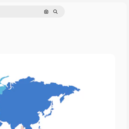
Поиск по изображению
Поиск