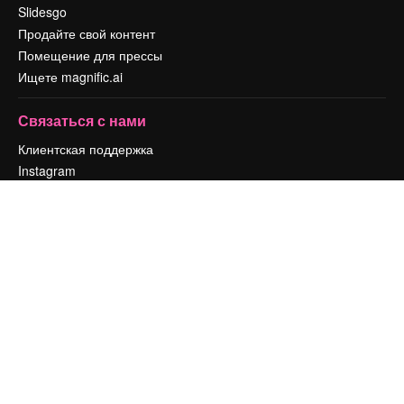
Slidesgo
Продайте свой контент
Помещение для прессы
Ищете magnific.ai
Связаться с нами
Клиентская поддержка
Instagram
YouTube
LinkedIn
TikTok
Discord
X
Reddit
Copyright © 2010-
2026
Freepik Company S.L.U.
Все права защищены
.