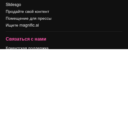
Slidesgo
Продайте свой контент
Помещение для прессы
Ищете magnific.ai
Связаться с нами
Клиентская поддержка
Instagram
YouTube
LinkedIn
TikTok
Discord
X
Reddit
Copyright © 2010-
2026
Freepik Company S.L.U.
Все права защищены
.