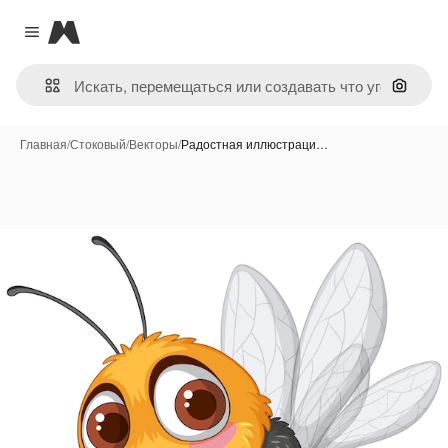
Magnific
Close menu
Поиск 
Главная
/
Стоковый
/
Векторы
/
Радостная иллюстраци…