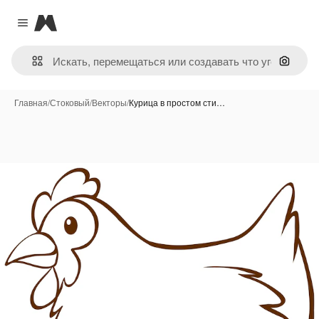
Magnific
Close menu
Поиск 
Главная
/
Стоковый
/
Векторы
/
Курица в простом сти…