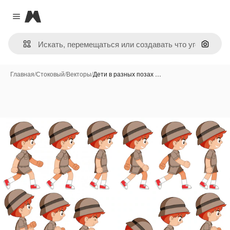
Magnific
Close menu
Поиск 
Главная
/
Стоковый
/
Векторы
/
Дети в разных позах …