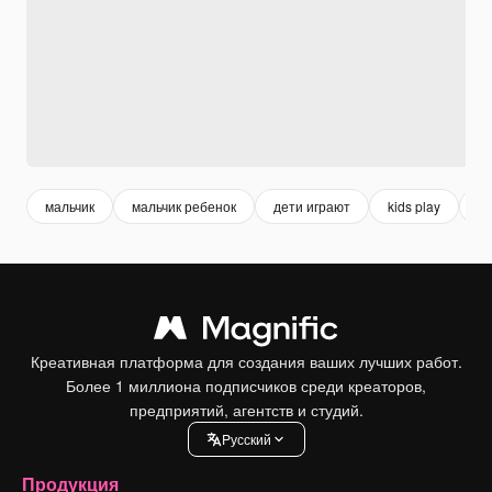
мальчик
мальчик ребенок
дети играют
kids play
д
Креативная платформа для создания ваших лучших работ.
Более 1 миллиона подписчиков среди креаторов,
предприятий, агентств и студий.
Pусский
Продукция