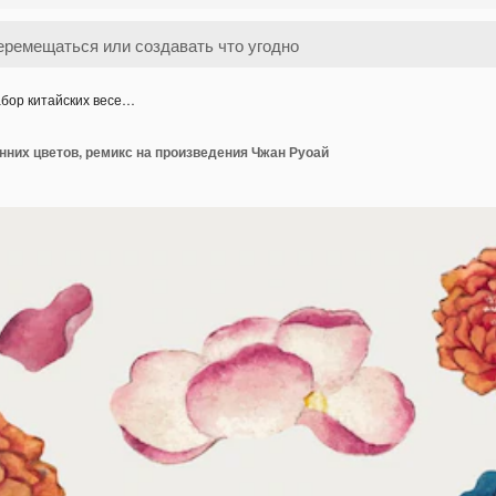
бор китайских весе…
нних цветов, ремикс на произведения Чжан Руоай