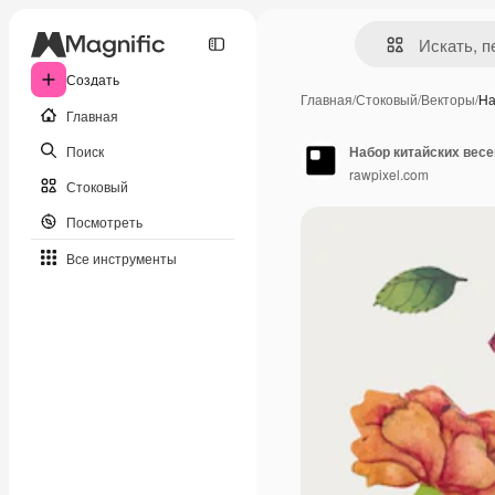
Создать
Главная
/
Стоковый
/
Векторы
/
На
Главная
Поиск
Набор китайских весе
rawpixel.com
Стоковый
Посмотреть
Все инструменты