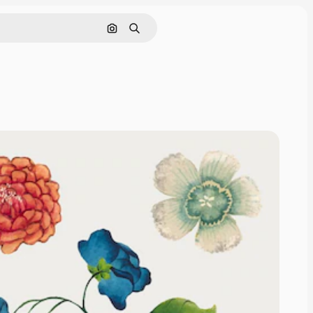
Поиск по изображению
Поиск