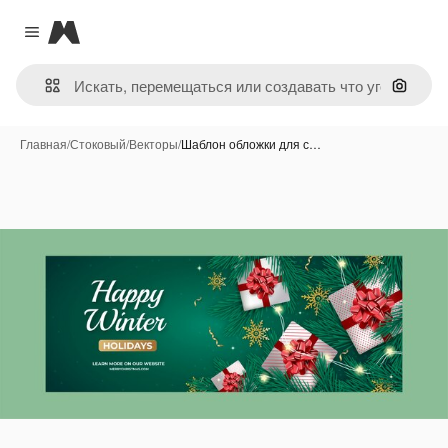
Magnific
Close menu
Поиск 
Главная
/
Стоковый
/
Векторы
/
Шаблон обложки для с…