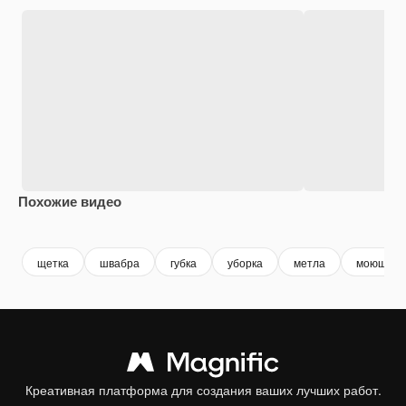
Похожие видео
Premium
Premium
Premium
Premium
щетка
швабра
губка
уборка
метла
моющее с
Креативная платформа для создания ваших лучших работ.