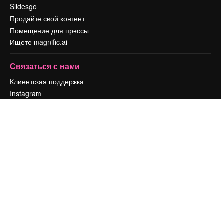
Slidesgo
Продайте свой контент
Помещение для прессы
Ищете magnific.ai
Связаться с нами
Клиентская поддержка
Instagram
YouTube
LinkedIn
TikTok
Discord
X
Reddit
Copyright © 2010-
2026
Freepik Company S.L.U.
Все права защищены
.