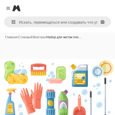
Magnific
Close menu
Поиск 
Главная
/
Стоковый
/
Векторы
/
Набор для чистки пло…