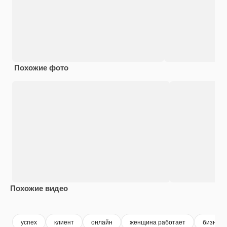
Похожие фото
Похожие видео
Premium
Premium
Сгенерировано с помощью ИИ
Premium
Premium
успех
клиент
онлайн
женщина работает
бизнес 