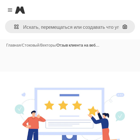
Magnific
Close menu
Поиск 
Главная
/
Стоковый
/
Векторы
/
Отзыв клиента на веб…