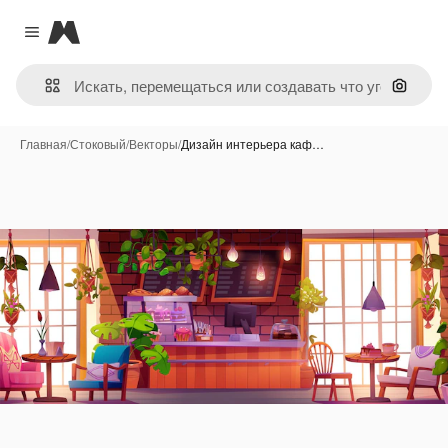
Magnific
Close menu
Поиск 
Главная
/
Стоковый
/
Векторы
/
Дизайн интерьера каф…