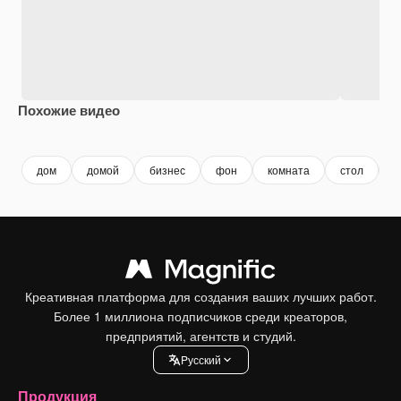
Похожие видео
Premium
Premium
Premium
Premium
дом
домой
бизнес
фон
комната
стол
и
Креативная платформа для создания ваших лучших работ.
Более 1 миллиона подписчиков среди креаторов,
предприятий, агентств и студий.
Pусский
Продукция