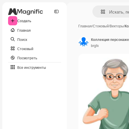
Создать
Главная
/
Стоковый
/
Векторы
/
Ко
Главная
Поиск
Коллекция персонаж
brgfx
Стоковый
Посмотреть
Все инструменты