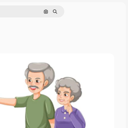
Поиск по изображению
Поиск