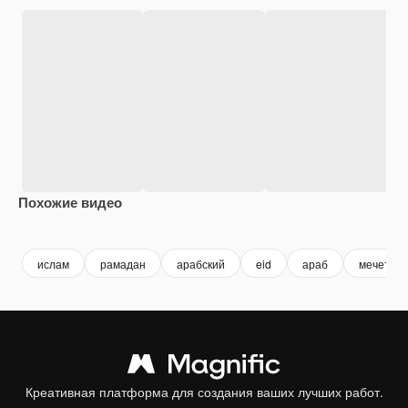
Похожие видео
Premium
Premium
Premium
Premium
ислам
рамадан
арабский
eid
араб
мечеть
Креативная платформа для создания ваших лучших работ.