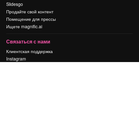
Slidesgo
Продайте свой контент
Помещение для прессы
Ищете magnific.ai
Связаться с нами
Клиентская поддержка
Instagram
YouTube
LinkedIn
TikTok
Discord
X
Reddit
Copyright © 2010-
2026
Freepik Company S.L.U.
Все права защищены
.